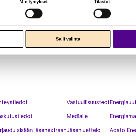
Mieltymykset
Tilastot
Salli valinta
hteystiedot
Vastuullisuusteot
Energiauut
askutustiedot
Medialle
Energiama
rjaudu sisään jäsenextraan
Jäsenluettelo
Adato Ene