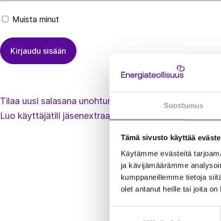
Muista minut
Tilaa uusi salasana unohtuneen tilalle
Suostumus
Luo käyttäjätili jäsenextraan
Tämä sivusto käyttää eväste
Käytämme evästeitä tarjoama
ja kävijämäärämme analysoim
kumppaneillemme tietoja siitä
olet antanut heille tai joita o
Suostumuksen