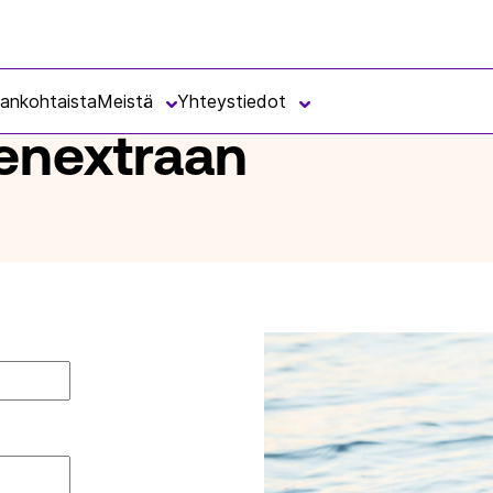
jankohtaista
Meistä
Yhteystiedot
senextraan