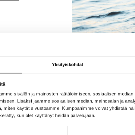
Yksityiskohdat
itä
mme sisällön ja mainosten räätälöimiseen, sosiaalisen median
iseen. Lisäksi jaamme sosiaalisen median, mainosalan ja analy
, miten käytät sivustoamme. Kumppanimme voivat yhdistää näitä t
n kerätty, kun olet käyttänyt heidän palvelujaan.