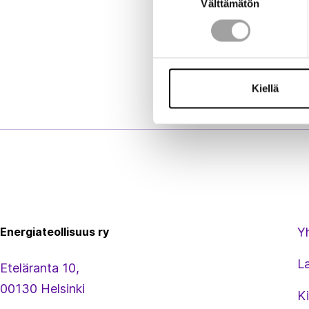
Välttämätön
valinta
Kiellä
Energiateollisuus
Energiateollisuus ry
Y
L
Eteläranta 10,
00130 Helsinki
Ki