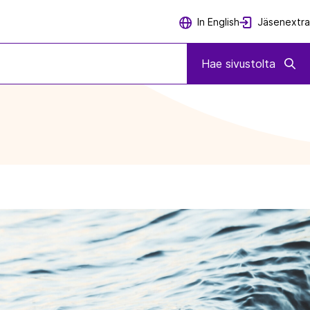
Jäsenextra
In English
Hae sivustolta