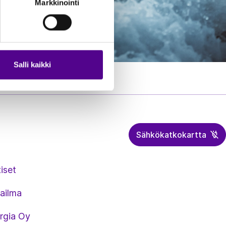
Markkinointi
Salli kaikki
Sähkökatkokartta
iset
ailma
rgia Oy